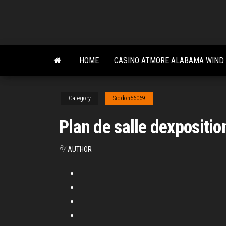
Skip
to
the
content
HOME
CASINO ATMORE ALABAMA WIND
Category
Siddon56069
Plan de salle dexpositi
By
AUTHOR