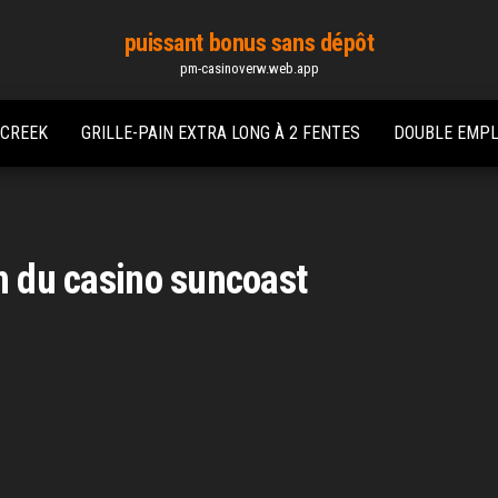
puissant bonus sans dépôt
pm-casinoverw.web.app
 CREEK
GRILLE-PAIN EXTRA LONG À 2 FENTES
DOUBLE EMPL
on du casino suncoast