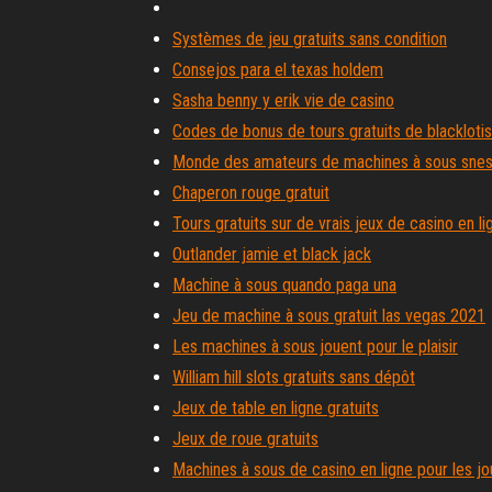
Systèmes de jeu gratuits sans condition
Consejos para el texas holdem
Sasha benny y erik vie de casino
Codes de bonus de tours gratuits de blacklotis
Monde des amateurs de machines à sous sne
Chaperon rouge gratuit
Tours gratuits sur de vrais jeux de casino en li
Outlander jamie et black jack
Machine à sous quando paga una
Jeu de machine à sous gratuit las vegas 2021
Les machines à sous jouent pour le plaisir
William hill slots gratuits sans dépôt
Jeux de table en ligne gratuits
Jeux de roue gratuits
Machines à sous de casino en ligne pour les j