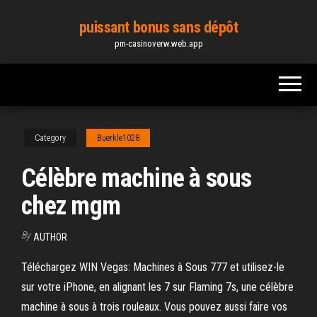
Skip
puissant bonus sans dépôt
to
pm-casinoverw.web.app
the
content
Category
Buerkle1028
Célèbre machine à sous
chez mgm
By
AUTHOR
Téléchargez WIN Vegas: Machines à Sous 777 et utilisez-le
sur votre iPhone, en alignant les 7 sur Flaming 7s, une célèbre
machine à sous à trois rouleaux. Vous pouvez aussi faire vos