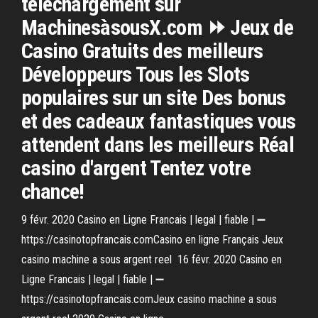
téléchargement sur
MachinesàsousX.com ⏩ Jeux de
Casino Gratuits des meilleurs
Développeurs Tous les Slots
populaires sur un site Des bonus
et des cadeaux fantastiques vous
attendent dans les meilleurs Réal
casino d'argent Tentez votre
chance!
9 févr. 2020 Casino en Ligne Francais | legal | fiable | ➖
https://casinotopfrancais.comCasino en ligne Français Jeux
casino machine a sous argent reel 16 févr. 2020 Casino en
Ligne Francais | legal | fiable | ➖
https://casinotopfrancais.comJeux casino machine a sous